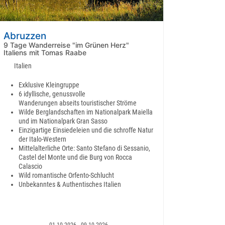
Abruzzen
9 Tage Wanderreise "im Grünen Herz"
Italiens mit Tomas Raabe
Italien
Exklusive Kleingruppe
6 idyllische, genussvolle
Wanderungen abseits touristischer Ströme
Wilde Berglandschaften im Nationalpark Maiella
und im Nationalpark Gran Sasso
Einzigartige Einsiedeleien und die schroffe Natur
der Italo-Western
Mittelalterliche Orte: Santo Stefano di Sessanio,
Castel del Monte und die Burg von Rocca
Calascio
Wild romantische Orfento-Schlucht
Unbekanntes & Authentisches Italien
01.10.2026 - 09.10.2026