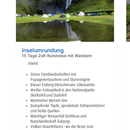
Inselumrundung
15 Tage Zelt-Rundreise mit Wandern
Island
Grüne Fjordlandschaften mit
Papageientauchern und Sturmvögeln
Blauer Eisberg-Gletschersee Jökulsárlón
Weißer Vatnajökull in den Nationalparks
Skaftafell und Stafafell
Mystischer Myvatn-See
Dampfende Töpfe, sprudelnde Schlammlöcher
und heiße Quellen
Mächtiger Wasserfall Dettifoss und
Naturlandschaft Ásbyrigi
Vulkan Snaefellsnes - wo die Reise zum