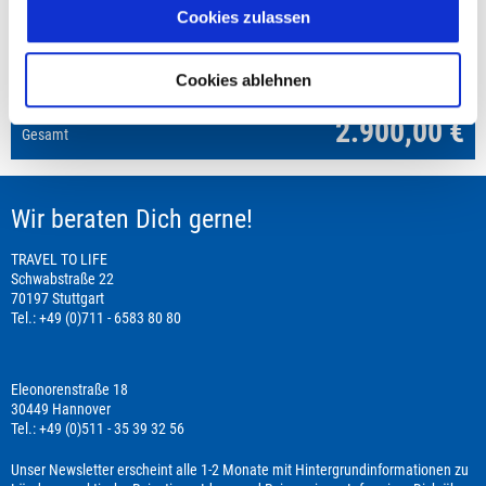
Doppelzimmer
Cookies zulassen
Angebot Vermittlung des internationalen Fluges
2x
29.05. -
05.06.2027
1-2
Cookies ablehnen
ab/an Frankfurt
2.900,00 €
Gesamt
Wir beraten Dich gerne!
TRAVEL TO LIFE
Schwabstraße 22
70197 Stuttgart
Tel.: +49 (0)711 - 6583 80 80
Eleonorenstraße 18
30449 Hannover
Tel.: +49 (0)511 - 35 39 32 56
Unser Newsletter erscheint alle 1-2 Monate mit Hintergrundinformationen zu