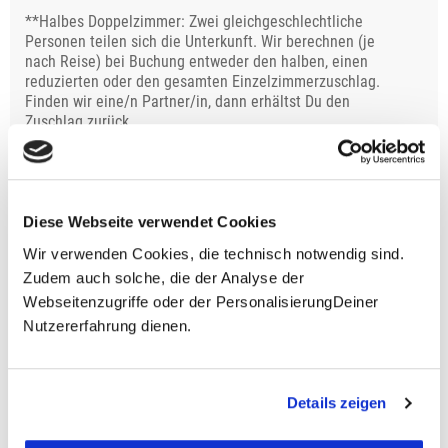
**Halbes Doppelzimmer: Zwei gleichgeschlechtliche
Personen teilen sich die Unterkunft. Wir berechnen (je
nach Reise) bei Buchung entweder den halben, einen
reduzierten oder den gesamten Einzelzimmerzuschlag.
Finden wir eine/n Partner/in, dann erhältst Du den
Zuschlag zurück.
Unsere Reisen und Seminare sind nicht barrierefrei.
Diese Webseite verwendet Cookies
Wir verwenden Cookies, die technisch notwendig sind.
Fragen zur Buchung?
Zudem auch solche, die der Analyse der
+49 (0)711 - 6583 80 80
Webseitenzugriffe oder der PersonalisierungDeiner
Nutzererfahrung dienen.
Preisvorschau
Details zeigen
Moldawien - Eine Reise ins unbekannte Europa
2.900,00 €
1x
29.05. -
05.06.2027
1-2