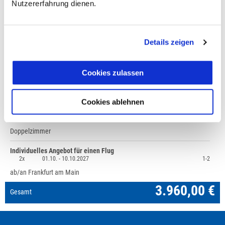
Nutzererfahrung dienen.
Fragen zur Buchung?
Details zeigen
+49 (0)711 - 6583 80 80
Cookies zulassen
Preisvorschau
Griechenland: Kretas ursprünglicher Osten,
3.960,00 €
Cookies ablehnen
Mindestteilnehmerzahl 6
1x
01.10. -
10.10.2027
1-2
Doppelzimmer
Individuelles Angebot für einen Flug
2x
01.10. -
10.10.2027
1-2
ab/an Frankfurt am Main
3.960,00 €
Gesamt