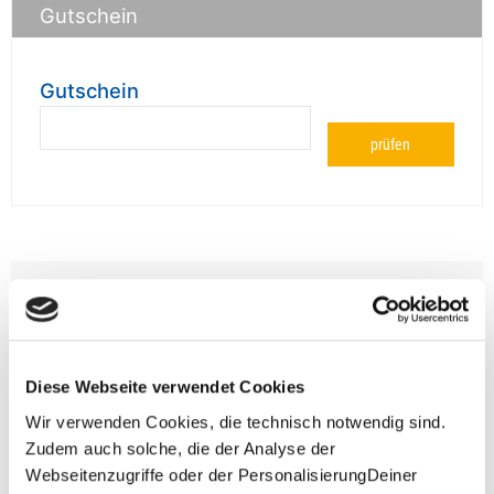
Gutschein
Gutschein
prüfen
**Halbes Doppelzimmer: Zwei gleichgeschlechtliche
Personen teilen sich die Unterkunft. Wir berechnen (je
nach Reise) bei Buchung entweder den halben, einen
reduzierten oder den gesamten Einzelzimmerzuschlag.
Finden wir eine/n Partner/in, dann erhältst Du den
Diese Webseite verwendet Cookies
Zuschlag zurück.
Wir verwenden Cookies, die technisch notwendig sind.
Unsere Reisen und Seminare sind nicht barrierefrei.
Zudem auch solche, die der Analyse der
Webseitenzugriffe oder der PersonalisierungDeiner