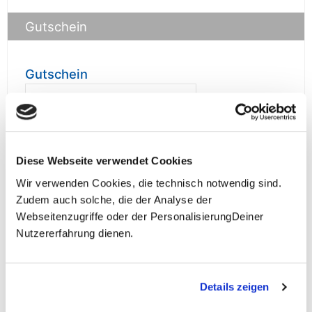
Gutschein
Gutschein
prüfen
Diese Webseite verwendet Cookies
Wir verwenden Cookies, die technisch notwendig sind.
**Halbes Doppelzimmer: Zwei gleichgeschlechtliche
Zudem auch solche, die der Analyse der
Personen teilen sich die Unterkunft. Wir berechnen (je
Webseitenzugriffe oder der PersonalisierungDeiner
nach Reise) bei Buchung entweder den halben, einen
Nutzererfahrung dienen.
reduzierten oder den gesamten Einzelzimmerzuschlag.
Finden wir eine/n Partner/in, dann erhältst Du den
Zuschlag zurück.
Details zeigen
Unsere Reisen und Seminare sind nicht barrierefrei.