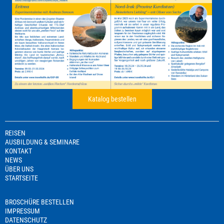
Katalog bestellen
REISEN
AUSBILDUNG & SEMINARE
KONTAKT
NEWS
ÜBER UNS
STARTSEITE
BROSCHÜRE BESTELLEN
IMPRESSUM
DATENSCHUTZ