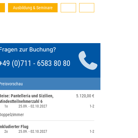
Ausbildung & Seminare
Fragen zur Buchung?
+49 (0)711 - 6583 80 80
Preisvorschau
Reise: Pantelleria und Sizilien,
5.120,00 €
Mindestteilnehmerzahl 6
1x
25.09. -
02.10.2027
1-2
Doppelzimmer
inkludierter Flug
2x
25.09. -
02.10.2027
1-2