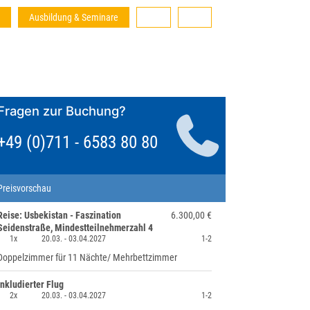
Ausbildung & Seminare
Fragen zur Buchung?
+49 (0)711 - 6583 80 80
Preisvorschau
Reise: Usbekistan - Faszination
6.300,00 €
Seidenstraße, Mindestteilnehmerzahl 4
1x
20.03. -
03.04.2027
1-2
Doppelzimmer für 11 Nächte/ Mehrbettzimmer
Inkludierter Flug
2x
20.03. -
03.04.2027
1-2