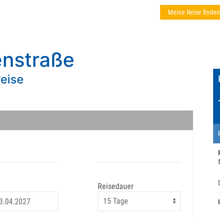
Meine Reise finden
enstraße
reise
Reisedauer