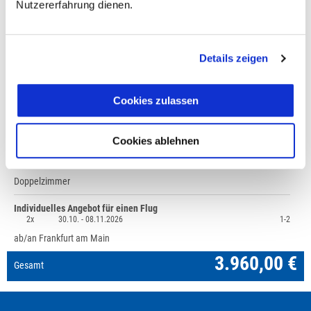
Nutzererfahrung dienen.
Fragen zur Buchung?
Details zeigen
+49 (0)711 - 6583 80 80
Cookies zulassen
Preisvorschau
Griechenland: Kretas ursprünglicher Osten,
3.960,00 €
Cookies ablehnen
Mindestteilnehmerzahl 6
1x
30.10. -
08.11.2026
1-2
Doppelzimmer
Individuelles Angebot für einen Flug
2x
30.10. -
08.11.2026
1-2
ab/an Frankfurt am Main
3.960,00 €
Gesamt