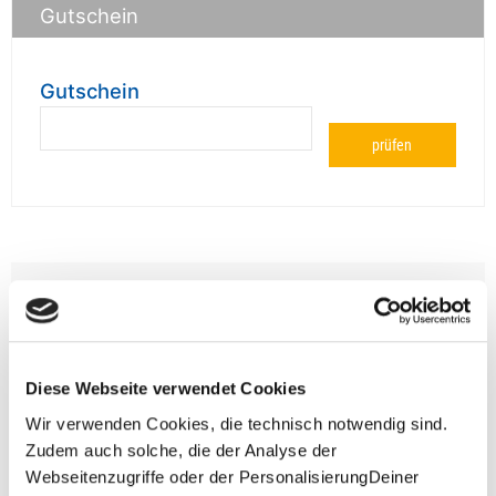
Gutschein
Gutschein
prüfen
**Halbes Doppelzimmer: Zwei gleichgeschlechtliche
Personen teilen sich die Unterkunft. Wir berechnen (je
nach Reise) bei Buchung entweder den halben, einen
reduzierten oder den gesamten Einzelzimmerzuschlag.
Finden wir eine/n Partner/in, dann erhältst Du den
Diese Webseite verwendet Cookies
Zuschlag zurück.
Wir verwenden Cookies, die technisch notwendig sind.
Unsere Reisen und Seminare sind nicht barrierefrei.
Zudem auch solche, die der Analyse der
Webseitenzugriffe oder der PersonalisierungDeiner