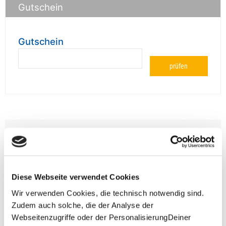
Gutschein
Gutschein
prüfen
**Halbes Doppelzimmer: Zwei gleichgeschlechtliche
Personen teilen sich die Unterkunft. Wir berechnen (je
nach Reise) bei Buchung entweder den halben, einen
reduzierten oder den gesamten Einzelzimmerzuschlag.
Finden wir eine/n Partner/in, dann erhältst Du den
Diese Webseite verwendet Cookies
Zuschlag zurück.
Wir verwenden Cookies, die technisch notwendig sind.
Unsere Reisen und Seminare sind nicht barrierefrei.
Zudem auch solche, die der Analyse der
Webseitenzugriffe oder der PersonalisierungDeiner