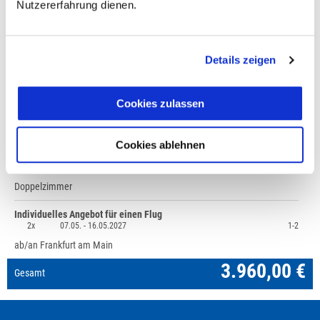
Nutzererfahrung dienen.
Fragen zur Buchung?
Details zeigen
+49 (0)711 - 6583 80 80
Cookies zulassen
Preisvorschau
Griechenland: Kretas ursprünglicher Osten,
3.960,00 €
Cookies ablehnen
Mindestteilnehmerzahl 6
1x
07.05. -
16.05.2027
1-2
Doppelzimmer
Individuelles Angebot für einen Flug
2x
07.05. -
16.05.2027
1-2
ab/an Frankfurt am Main
3.960,00 €
Gesamt