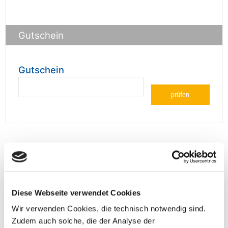
Gutschein
Gutschein
prüfen
**Halbes Doppelzimmer: Zwei gleichgeschlechtliche
Personen teilen sich die Unterkunft. Wir berechnen (je
nach Reise) bei Buchung entweder den halben, einen
reduzierten oder den gesamten Einzelzimmerzuschlag.
Diese Webseite verwendet Cookies
Finden wir eine/n Partner/in, dann erhältst Du den
Wir verwenden Cookies, die technisch notwendig sind.
Zuschlag zurück.
Zudem auch solche, die der Analyse der