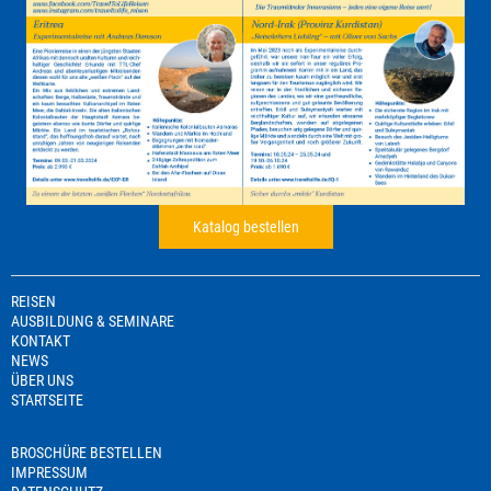
Katalog bestellen
REISEN
AUSBILDUNG & SEMINARE
KONTAKT
NEWS
ÜBER UNS
STARTSEITE
BROSCHÜRE BESTELLEN
IMPRESSUM