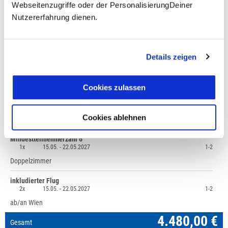
Unsere Reisen und Seminare sind nicht barrierefrei.
Webseitenzugriffe oder der PersonalisierungDeiner
Nutzererfahrung dienen.
Fragen zur Buchung?
Details zeigen
+49 (0)711 - 6583 80 80
Cookies zulassen
Preisvorschau
Cookies ablehnen
Reise: Westsizilien & Ägadische Inseln,
4.480,00 €
Mindestteilnehmerzahl 6
1x
15.05. -
22.05.2027
1-2
Doppelzimmer
inkludierter Flug
2x
15.05. -
22.05.2027
1-2
ab/an Wien
4.480,00 €
Gesamt