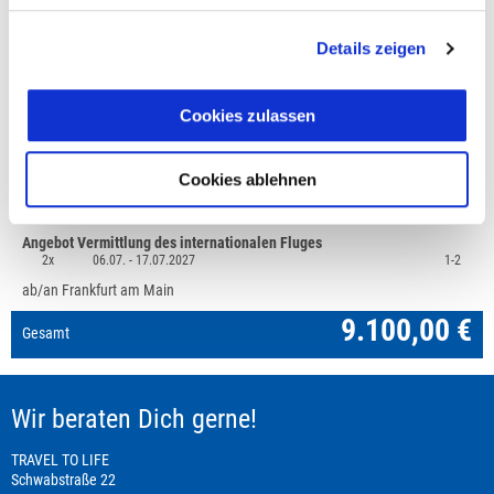
+49 (0)711 - 6583 80 80
Details zeigen
Preisvorschau
Cookies zulassen
Reise: Island Abenteuer Hochland Hütte,
9.100,00 €
Mindestteilnehmerzahl 8
1x
06.07. -
17.07.2027
1-2
Cookies ablehnen
Doppelzimmer
Angebot Vermittlung des internationalen Fluges
2x
06.07. -
17.07.2027
1-2
ab/an Frankfurt am Main
9.100,00 €
Gesamt
Wir beraten Dich gerne!
TRAVEL TO LIFE
Schwabstraße 22