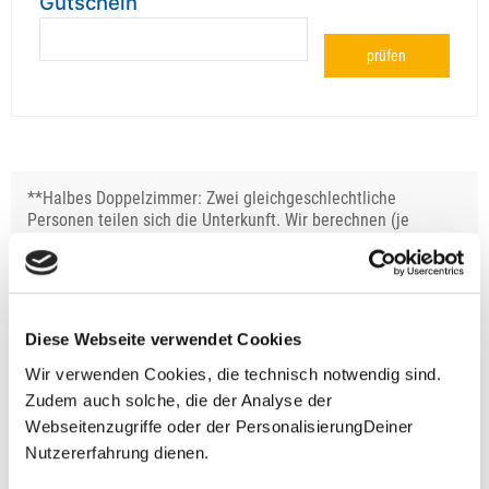
Gutschein
prüfen
**Halbes Doppelzimmer: Zwei gleichgeschlechtliche
Personen teilen sich die Unterkunft. Wir berechnen (je
nach Reise) bei Buchung entweder den halben, einen
reduzierten oder den gesamten Einzelzimmerzuschlag.
Finden wir eine/n Partner/in, dann erhältst Du den
Zuschlag zurück.
Diese Webseite verwendet Cookies
Unsere Reisen und Seminare sind nicht barrierefrei.
Wir verwenden Cookies, die technisch notwendig sind.
Zudem auch solche, die der Analyse der
Webseitenzugriffe oder der PersonalisierungDeiner
Nutzererfahrung dienen.
Fragen zur Buchung?