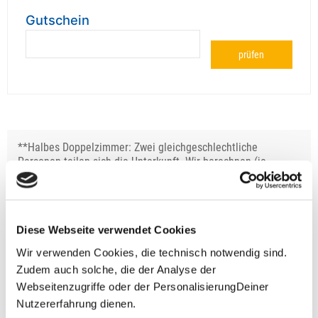
Gutschein
prüfen
**Halbes Doppelzimmer: Zwei gleichgeschlechtliche
Personen teilen sich die Unterkunft. Wir berechnen (je
nach Reise) bei Buchung entweder den halben, einen
reduzierten oder den gesamten Einzelzimmerzuschlag.
Finden wir eine/n Partner/in, dann erhältst Du den
Zuschlag zurück.
Diese Webseite verwendet Cookies
Unsere Reisen und Seminare sind nicht barrierefrei.
Wir verwenden Cookies, die technisch notwendig sind.
Zudem auch solche, die der Analyse der
Webseitenzugriffe oder der PersonalisierungDeiner
Nutzererfahrung dienen.
Fragen zur Buchung?