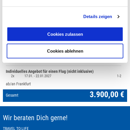
+49 (0)711 - 6583 80 80
Details zeigen
Preisvorschau
Cookies zulassen
Finnland: Husky-Schlittentour durch die Weite Lapplands,
3.900,00 €
Reise laut Ausschreibung, Mindestteilnehmerzahl 2
Cookies ablehnen
1x
17.01. -
22.01.2027
1-2
Mehrbettzimmer
Individuelles Angebot für einen Flug (nicht inklusive)
2x
17.01. -
22.01.2027
1-2
ab/an Frankfurt
3.900,00 €
Gesamt
Wir beraten Dich gerne!
TRAVEL TO LIFE