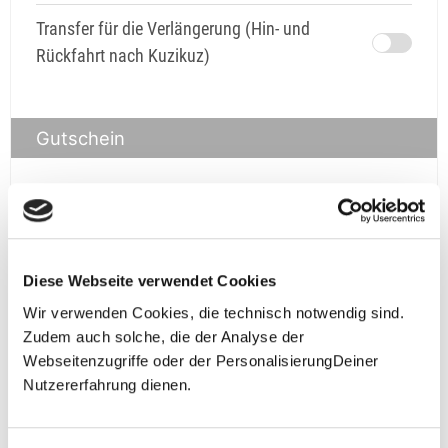
Transfer für die Verlängerung (Hin- und
Rückfahrt nach Kuzikuz)
Gutschein
Gutschein
prüfen
Diese Webseite verwendet Cookies
Wir verwenden Cookies, die technisch notwendig sind.
Zudem auch solche, die der Analyse der
Webseitenzugriffe oder der PersonalisierungDeiner
Nutzererfahrung dienen.
**Halbes Doppelzimmer: Zwei gleichgeschlechtliche
Personen teilen sich die Unterkunft. Wir berechnen (je
nach Reise) bei Buchung entweder den halben, einen
reduzierten oder den gesamten Einzelzimmerzuschlag.