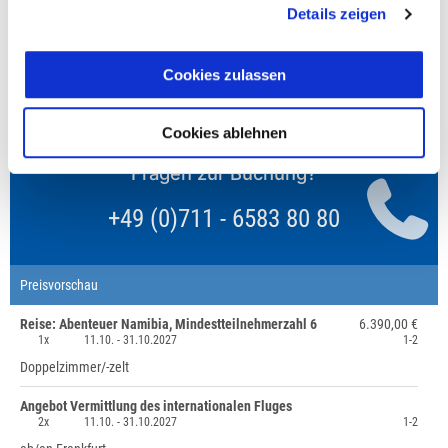
Details zeigen
Finden wir eine/n Partner/in, dann erhältst Du den
Zuschlag zurück.
Cookies zulassen
Unsere Reisen und Seminare sind nicht barrierefrei.
Cookies ablehnen
Fragen zur Buchung?
+49 (0)711 - 6583 80 80
Preisvorschau
Reise: Abenteuer Namibia, Mindestteilnehmerzahl 6
6.390,00 €
1x
11.10. -
31.10.2027
1-2
Doppelzimmer/-zelt
Angebot Vermittlung des internationalen Fluges
2x
11.10. -
31.10.2027
1-2