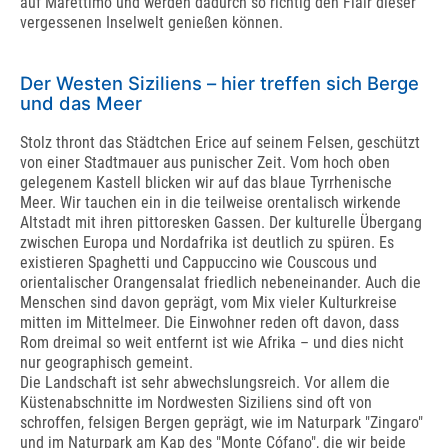
auf Marettimo und werden dadurch so richtig den Flair dieser
vergessenen Inselwelt genießen können.
Der Westen Siziliens – hier treffen sich Berge
und das Meer
Stolz thront das Städtchen Erice auf seinem Felsen, geschützt
von einer Stadtmauer aus punischer Zeit. Vom hoch oben
gelegenem Kastell blicken wir auf das blaue Tyrrhenische
Meer. Wir tauchen ein in die teilweise orentalisch wirkende
Altstadt mit ihren pittoresken Gassen. Der kulturelle Übergang
zwischen Europa und Nordafrika ist deutlich zu spüren. Es
existieren Spaghetti und Cappuccino wie Couscous und
orientalischer Orangensalat friedlich nebeneinander. Auch die
Menschen sind davon geprägt, vom Mix vieler Kulturkreise
mitten im Mittelmeer. Die Einwohner reden oft davon, dass
Rom dreimal so weit entfernt ist wie Afrika – und dies nicht
nur geographisch gemeint.
Die Landschaft ist sehr abwechslungsreich. Vor allem die
Küstenabschnitte im Nordwesten Siziliens sind oft von
schroffen, felsigen Bergen geprägt, wie im Naturpark "Zingaro"
und im Naturpark am Kap des "Monte Cófano", die wir beide