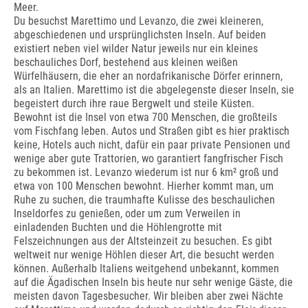
Meer.
Du besuchst Marettimo und Levanzo, die zwei kleineren,
abgeschiedenen und ursprünglichsten Inseln. Auf beiden
existiert neben viel wilder Natur jeweils nur ein kleines
beschauliches Dorf, bestehend aus kleinen weißen
Würfelhäusern, die eher an nordafrikanische Dörfer erinnern,
als an Italien. Marettimo ist die abgelegenste dieser Inseln, sie
begeistert durch ihre raue Bergwelt und steile Küsten.
Bewohnt ist die Insel von etwa 700 Menschen, die großteils
vom Fischfang leben. Autos und Straßen gibt es hier praktisch
keine, Hotels auch nicht, dafür ein paar private Pensionen und
wenige aber gute Trattorien, wo garantiert fangfrischer Fisch
zu bekommen ist. Levanzo wiederum ist nur 6 km² groß und
etwa von 100 Menschen bewohnt. Hierher kommt man, um
Ruhe zu suchen, die traumhafte Kulisse des beschaulichen
Inseldorfes zu genießen, oder um zum Verweilen in
einladenden Buchten und die Höhlengrotte mit
Felszeichnungen aus der Altsteinzeit zu besuchen. Es gibt
weltweit nur wenige Höhlen dieser Art, die besucht werden
können. Außerhalb Italiens weitgehend unbekannt, kommen
auf die Ägadischen Inseln bis heute nur sehr wenige Gäste, die
meisten davon Tagesbesucher. Wir bleiben aber zwei Nächte