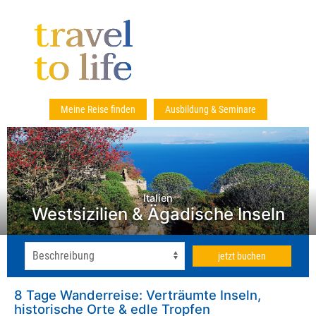
Meine Reise finden
Ausbildung & Seminare
Italien
Westsizilien & Ägadische Inseln
jetzt buchen
8 Tage Wanderreise: Verträumte Inseln,
historische Orte & edle Tropfen