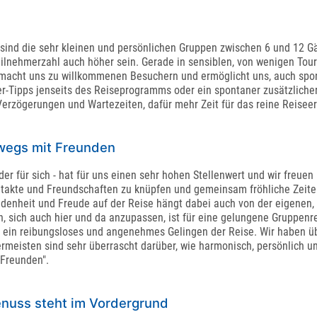
sind die sehr kleinen und persönlichen Gruppen zwischen 6 und 12 G
Teilnehmerzahl auch höher sein. Gerade in sensiblen, von wenigen Tou
 macht uns zu willkommenen Besuchern und ermöglicht uns, auch spon
r-Tipps jenseits des Reiseprogramms oder ein spontaner zusätzlicher
erzögerungen und Wartezeiten, dafür mehr Zeit für das reine Reiseer
rwegs mit Freunden
der für sich - hat für uns einen sehr hohen Stellenwert und wir freuen
ontakte und Freundschaften zu knüpfen und gemeinsam fröhliche Zeite
denheit und Freude auf der Reise hängt dabei auch von der eigenen, o
sich auch hier und da anzupassen, ist für eine gelungene Gruppenreis
 ein reibungsloses und angenehmes Gelingen der Reise. Wir haben üb
rmeisten sind sehr überrascht darüber, wie harmonisch, persönlich un
 Freunden".
nuss steht im Vordergrund