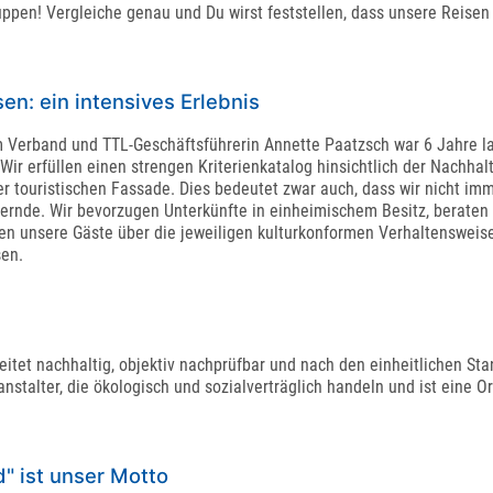
ruppen! Vergleiche genau und Du wirst feststellen, dass unsere Reise
en: ein intensives Erlebnis
d im Verband und TTL-Geschäftsführerin Annette Paatzsch war 6 Jahre 
Wir erfüllen einen strengen Kriterienkatalog hinsichtlich der Nachhal
der touristischen Fassade. Dies bedeutet zwar auch, dass wir nicht im
chernde. Wir bevorzugen Unterkünfte in einheimischem Besitz, beraten 
ren unsere Gäste über die jeweiligen kulturkonformen Verhaltensweis
sen.
n
rbeitet nachhaltig, objektiv nachprüfbar und nach den einheitlichen Sta
stalter, die ökologisch und sozialverträglich handeln und ist eine Or
" ist unser Motto