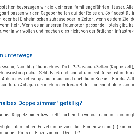
stätten bevorzugen wir die kleineren, familiengeführten Häuser. All
ngsart passen wir den Gegebenheiten auf der Reise an. So findest D
 oder bei Einheimischen zuhause oder in Zelten, wenn es dem Ziel de
 vermitteln. Wenn es an unseren Traumorten passende Hotels gibt, ha
, wohin wir wollen und machen dies nicht von der örtlichen Infrastruk
am unterwegs
 Botswana, Namibia) übernachtest Du in 2-Personen-Zelten (Kuppelzelt
hausrüstung dabei. Schlafsack und Isomatte musst Du selbst mitbring
nd Abbau des Zeltcamps und manchmal auch beim Kochen. Für die Zeltü
 sanitären Anlagen als auch in der freien Natur und somit ohne sanit
"halbes Doppelzimmer" gefällig?
 "halbes Doppelzimmer bzw. -zelt" buchen! Du wohnst dann mit einem
ediglich den halben Einzelzimmerzuschlag. Finden wir eine(n) Zimmerpa
 halben Preis im Einzelzimmer. Deal ;-D?