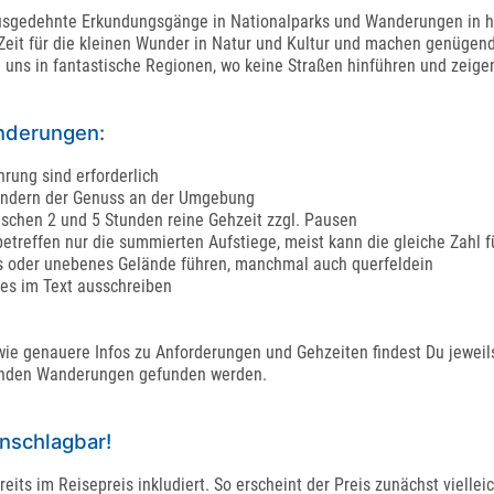
 Ausgedehnte Erkundungsgänge in Nationalparks und Wanderungen in h
Zeit für die kleinen Wunder in Natur und Kultur und machen genügen
 uns in fantastische Regionen, wo keine Straßen hinführen und zeige
nderungen:
rung sind erforderlich
sondern der Genuss an der Umgebung
schen 2 und 5 Stunden reine Gehzeit zzgl. Pausen
treffen nur die summierten Aufstiege, meist kann die gleiche Zahl f
oder unebenes Gelände führen, manchmal auch querfeldein
dies im Text ausschreiben
wie genauere Infos zu Anforderungen und Gehzeiten findest Du jeweil
genden Wanderungen gefunden werden.
unschlagbar!
ts im Reisepreis inkludiert. So erscheint der Preis zunächst vielleic