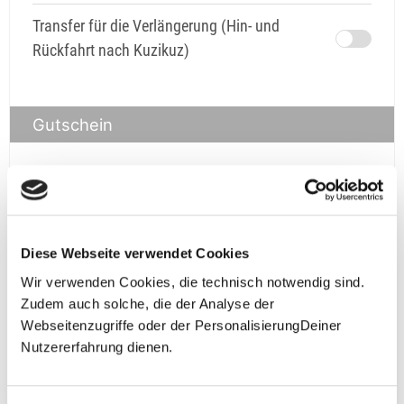
Transfer für die Verlängerung (Hin- und
Rückfahrt nach Kuzikuz)
Gutschein
Gutschein
prüfen
Diese Webseite verwendet Cookies
Wir verwenden Cookies, die technisch notwendig sind.
Zudem auch solche, die der Analyse der
Webseitenzugriffe oder der PersonalisierungDeiner
Nutzererfahrung dienen.
**Halbes Doppelzimmer: Zwei gleichgeschlechtliche
Personen teilen sich die Unterkunft. Wir berechnen (je
nach Reise) bei Buchung entweder den halben, einen
reduzierten oder den gesamten Einzelzimmerzuschlag.