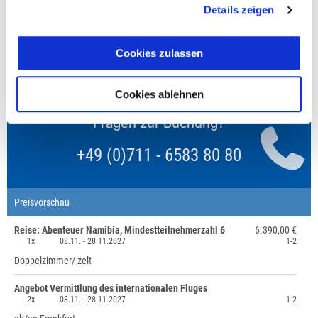
Details zeigen
Finden wir eine/n Partner/in, dann erhältst Du den
Zuschlag zurück.
Cookies zulassen
Unsere Reisen und Seminare sind nicht barrierefrei.
Cookies ablehnen
Fragen zur Buchung?
+49 (0)711 - 6583 80 80
Preisvorschau
Reise: Abenteuer Namibia, Mindestteilnehmerzahl 6
6.390,00 €
1x
08.11. -
28.11.2027
1-2
Doppelzimmer/-zelt
Angebot Vermittlung des internationalen Fluges
2x
08.11. -
28.11.2027
1-2