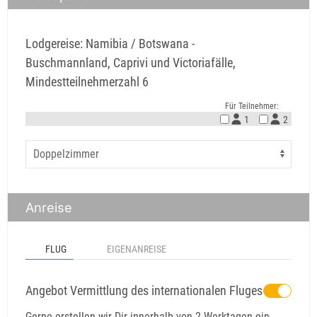
Lodgereise: Namibia / Botswana -
Buschmannland, Caprivi und Victoriafälle,
Mindestteilnehmerzahl 6
Für Teilnehmer:
1
2
Anreise
FLUG
EIGENANREISE
Angebot Vermittlung des internationalen Fluges
Gerne erstellen wir Dir innerhalb von 2 Werktagen ein