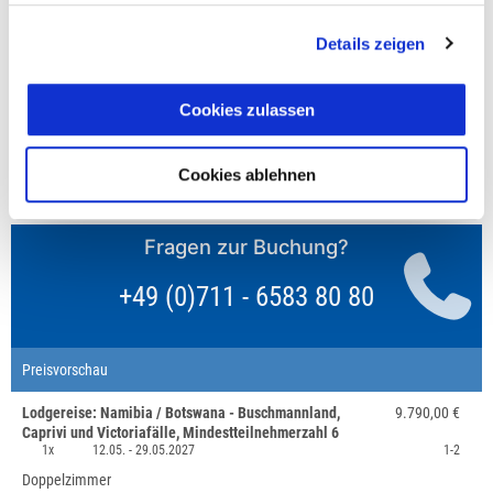
Personen teilen sich die Unterkunft. Wir berechnen (je
nach Reise) bei Buchung entweder den halben, einen
Details zeigen
reduzierten oder den gesamten Einzelzimmerzuschlag.
Finden wir eine/n Partner/in, dann erhältst Du den
Zuschlag zurück.
Cookies zulassen
Unsere Reisen und Seminare sind nicht barrierefrei.
Cookies ablehnen
Fragen zur Buchung?
+49 (0)711 - 6583 80 80
Preisvorschau
Lodgereise: Namibia / Botswana - Buschmannland,
9.790,00 €
Caprivi und Victoriafälle, Mindestteilnehmerzahl 6
1x
12.05. -
29.05.2027
1-2
Doppelzimmer