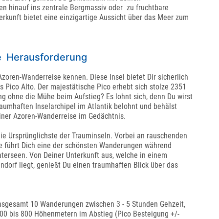
n hinauf ins zentrale Bergmassiv oder zu fruchtbare
erkunft bietet eine einzigartige Aussicht über das Meer zum
ine Herausforderung
Azoren-Wanderreise kennen. Diese Insel bietet Dir sicherlich
 Pico Alto. Der majestätische Pico erhebt sich stolze 2351
g ohne die Mühe beim Aufstieg? Es lohnt sich, denn Du wirst
aumhaften Inselarchipel im Atlantik belohnt und behälst
iner Azoren-Wanderreise im Gedächtnis.
die Ursprünglichste der Trauminseln. Vorbei an rauschenden
te führt Dich eine der schönsten Wanderungen während
raterseen. Von Deiner Unterkunft aus, welche in einem
indorf liegt, genießt Du einen traumhaften Blick über das
insgesamt 10 Wanderungen zwischen 3 - 5 Stunden Gehzeit,
0 bis 800 Höhenmetern im Abstieg (Pico Besteigung +/-