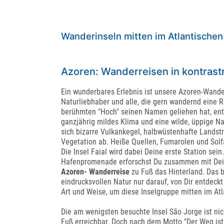
Wanderinseln mitten im Atlantische
Azoren: Wanderreisen in kontrast
Ein wunderbares Erlebnis ist unsere Azoren-Wande
Naturliebhaber und alle, die gern wandernd eine 
berühmten "Hoch" seinen Namen geliehen hat, ent
ganzjährig mildes Klima und eine wilde, üppige N
sich bizarre Vulkankegel, halbwüstenhafte Landstr
Vegetation ab. Heiße Quellen, Fumarolen und Sol
Die Insel Faial wird dabei Deine erste Station sei
Hafenpromenade erforschst Du zusammen mit Dein
Azoren- Wanderreise
zu Fuß das Hinterland. Das b
eindrucksvollen Natur nur darauf, von Dir entdeck
Art und Weise, um diese Inselgruppe mitten im Atl
Die am wenigsten besuchte Insel São Jorge ist nich
Fuß erreichbar. Doch nach dem Motto "Der Weg ist