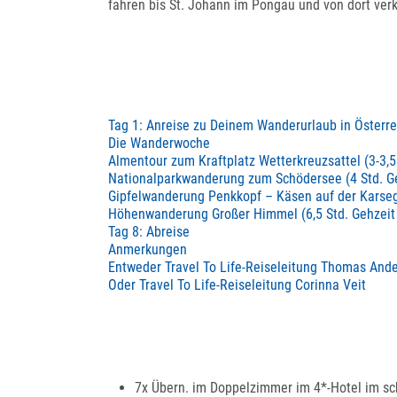
fahren bis St. Johann im Pongau und von dort ver
Tag 1: Anreise zu Deinem Wanderurlaub in Österre
Die Wanderwoche
Almentour zum Kraftplatz Wetterkreuzsattel (3-3,5
Nationalparkwanderung zum Schödersee (4 Std. G
Gipfelwanderung Penkkopf – Käsen auf der Karseg
Höhenwanderung Großer Himmel (6,5 Std. Gehzeit
Tag 8: Abreise
Anmerkungen
Entweder Travel To Life-Reiseleitung Thomas And
Oder Travel To Life-Reiseleitung Corinna Veit
7x Übern. im Doppelzimmer im 4*-Hotel im s