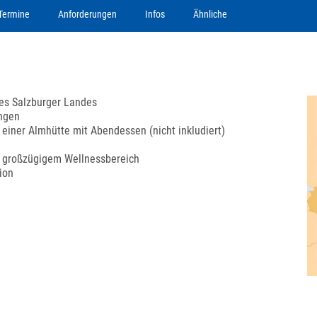
Termine
Anforderungen
Infos
Ähnliche
des Salzburger Landes
ungen
iner Almhütte mit Abendessen (nicht inkludiert)
it großzügigem Wellnessbereich
ion