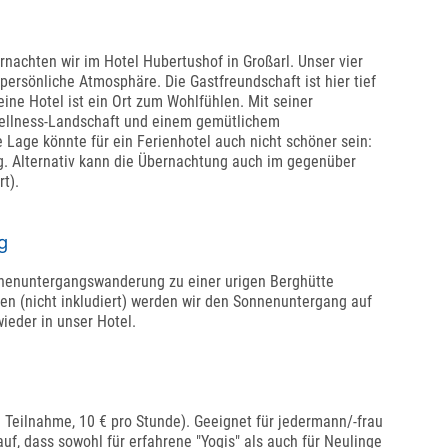
achten wir im Hotel Hubertushof in Großarl. Unser vier
 persönliche Atmosphäre. Die Gastfreundschaft ist hier tief
eine Hotel ist ein Ort zum Wohlfühlen. Mit seiner
ellness-Landschaft und einem gemütlichem
e Lage könnte für ein Ferienhotel auch nicht schöner sein:
g. Alternativ kann die Übernachtung auch im gegenüber
t).
g
nnenuntergangswanderung zu einer urigen Berghütte
n (nicht inkludiert) werden wir den Sonnenuntergang auf
ieder in unser Hotel.
 Teilnahme, 10 € pro Stunde). Geeignet für jedermann/-frau
f, dass sowohl für erfahrene "Yogis" als auch für Neulinge