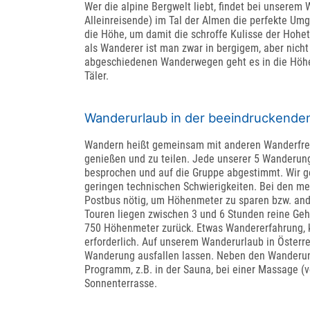
Wer die alpine Bergwelt liebt, findet bei unserem 
Alleinreisende) im Tal der Almen die perfekte Umge
die Höhe, um damit die schroffe Kulisse der Hohet
als Wanderer ist man zwar in bergigem, aber nich
abgeschiedenen Wanderwegen geht es in die Höhen,
Täler.
Wanderurlaub in der beeindruckenden
Wandern heißt gemeinsam mit anderen Wanderfreu
genießen und zu teilen. Jede unserer 5 Wanderung
besprochen und auf die Gruppe abgestimmt. Wir g
geringen technischen Schwierigkeiten. Bei den me
Postbus nötig, um Höhenmeter zu sparen bzw. and
Touren liegen zwischen 3 und 6 Stunden reine Geh
750 Höhenmeter zurück. Etwas Wandererfahrung, kö
erforderlich. Auf unserem Wanderurlaub in Österre
Wanderung ausfallen lassen. Neben den Wanderunge
Programm, z.B. in der Sauna, bei einer Massage (v
Sonnenterrasse.