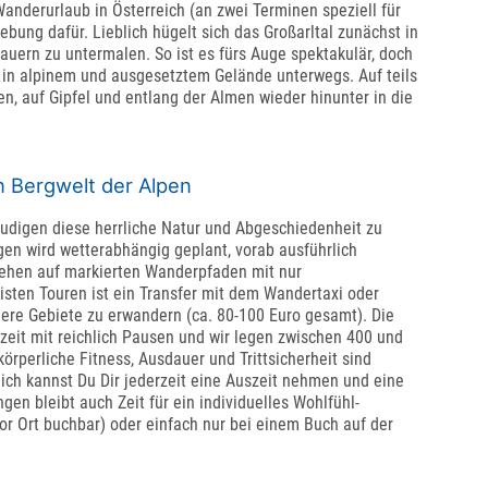
Wanderurlaub in Österreich (an zwei Terminen speziell für
bung dafür. Lieblich hügelt sich das Großarltal zunächst in
auern zu untermalen. So ist es fürs Auge spektakulär, doch
t in alpinem und ausgesetztem Gelände unterwegs. Auf teils
 auf Gipfel und entlang der Almen wieder hinunter in die
 Bergwelt der Alpen
digen diese herrliche Natur und Abgeschiedenheit zu
en wird wetterabhängig geplant, vorab ausführlich
ehen auf markierten Wanderpfaden mit nur
isten Touren ist ein Transfer mit dem Wandertaxi oder
ere Gebiete zu erwandern (ca. 80-100 Euro gesamt). Die
zeit mit reichlich Pausen und wir legen zwischen 400 und
rperliche Fitness, Ausdauer und Trittsicherheit sind
ich kannst Du Dir jederzeit eine Auszeit nehmen und eine
n bleibt auch Zeit für ein individuelles Wohlfühl-
or Ort buchbar) oder einfach nur bei einem Buch auf der