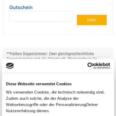
Gutschein
prüfen
**Halbes Doppelzimmer: Zwei gleichgeschlechtliche
Personen teilen sich die Unterkunft. Wir berechnen (je
nach Reise) bei Buchung entweder den halben, einen
reduzierten oder den gesamten Einzelzimmerzuschlag.
Finden wir eine/n Partner/in, dann erhältst Du den
Zuschlag zurück.
Diese Webseite verwendet Cookies
Unsere Reisen und Seminare sind nicht barrierefrei.
Wir verwenden Cookies, die technisch notwendig sind.
Zudem auch solche, die der Analyse der
Webseitenzugriffe oder der PersonalisierungDeiner
Nutzererfahrung dienen.
Fragen zur Buchung?