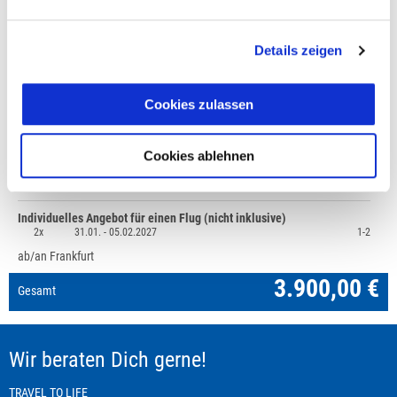
+49 (0)711 - 6583 80 80
Details zeigen
Preisvorschau
Cookies zulassen
Finnland: Husky-Schlittentour durch die Weite Lapplands,
3.900,00 €
Reise laut Ausschreibung, Mindestteilnehmerzahl 2
Cookies ablehnen
1x
31.01. -
05.02.2027
1-2
Mehrbettzimmer
Individuelles Angebot für einen Flug (nicht inklusive)
2x
31.01. -
05.02.2027
1-2
ab/an Frankfurt
3.900,00 €
Gesamt
Wir beraten Dich gerne!
TRAVEL TO LIFE