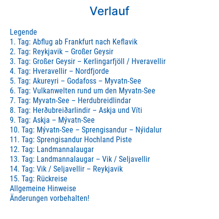
Verlauf
Legende
1. Tag: Abflug ab Frankfurt nach Keflavik
2. Tag: Reykjavik – Großer Geysir
3. Tag: Großer Geysir – Kerlingarfjöll / Hveravellir
4. Tag: Hveravellir – Nordfjorde
5. Tag: Akureyri – Godafoss – Myvatn-See
6. Tag: Vulkanwelten rund um den Myvatn-See
7. Tag: Myvatn-See – Herdubreidlindar
8. Tag: Herðubreiðarlindir – Askja und Víti
9. Tag: Askja – Mývatn-See
10. Tag: Mývatn-See – Sprengisandur – Nýidalur
11. Tag: Sprengisandur Hochland Piste
12. Tag: Landmannalaugar
13. Tag: Landmannalaugar – Vik / Seljavellir
14. Tag: Vik / Seljavellir – Reykjavik
15. Tag: Rückreise
Allgemeine Hinweise
Änderungen vorbehalten!