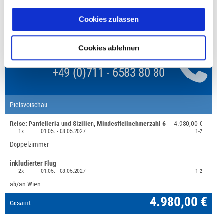
Unsere Reisen und Seminare sind nicht barrierefrei.
Cookies zulassen
Cookies ablehnen
Fragen zur Buchung?
+49 (0)711 - 6583 80 80
Preisvorschau
Reise: Pantelleria und Sizilien, Mindestteilnehmerzahl 6
4.980,00 €
1x
01.05. -
08.05.2027
1-2
Doppelzimmer
inkludierter Flug
2x
01.05. -
08.05.2027
1-2
ab/an Wien
4.980,00 €
Gesamt