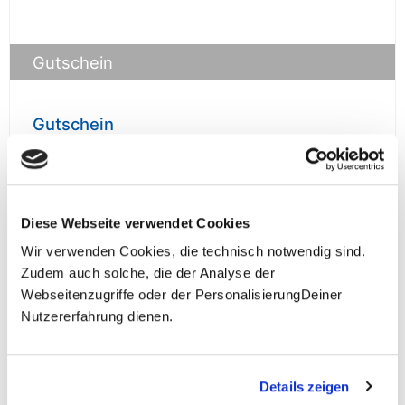
Gutschein
Gutschein
prüfen
Diese Webseite verwendet Cookies
Wir verwenden Cookies, die technisch notwendig sind.
Zudem auch solche, die der Analyse der
**Halbes Doppelzimmer: Zwei gleichgeschlechtliche
Webseitenzugriffe oder der PersonalisierungDeiner
Personen teilen sich die Unterkunft. Wir berechnen (je
Nutzererfahrung dienen.
nach Reise) bei Buchung entweder den halben, einen
reduzierten oder den gesamten Einzelzimmerzuschlag.
Finden wir eine/n Partner/in, dann erhältst Du den
Zuschlag zurück.
Details zeigen