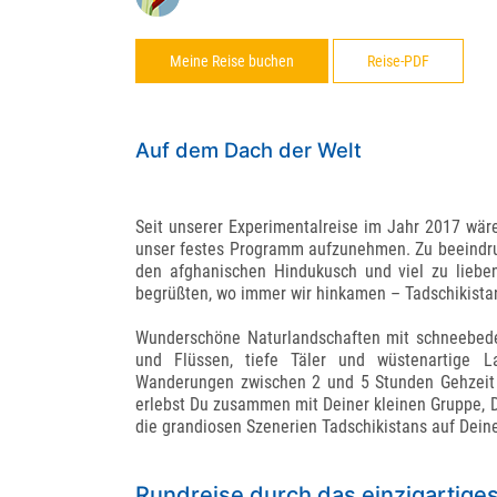
Meine Reise buchen
Reise-PDF
Auf dem Dach der Welt
Seit unserer Experimentalreise im Jahr 2017 wär
unser festes Programm aufzunehmen. Zu beeindruc
den afghanischen Hindukusch und viel zu liebe
begrüßten, wo immer wir hinkamen – Tadschikista
Wunderschöne Naturlandschaften mit schneebedec
und Flüssen, tiefe Täler und wüstenartige L
Wanderungen zwischen 2 und 5 Stunden Gehzeit
erlebst Du zusammen mit Deiner kleinen Gruppe, 
die grandiosen Szenerien Tadschikistans auf Dein
Rundreise durch das einzigartige