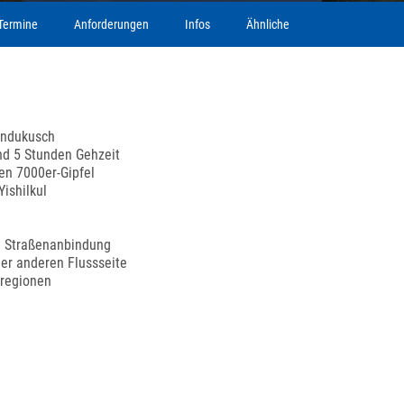
Termine
Anforderungen
Infos
Ähnliche
indukusch
d 5 Stunden Gehzeit
en 7000er-Gipfel
ishilkul
e Straßenanbindung
er anderen Flussseite
gregionen