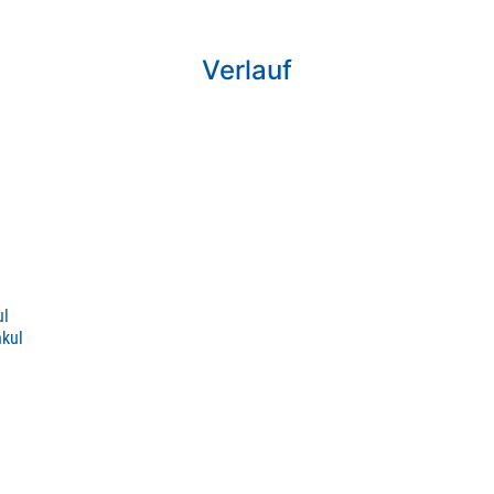
Verlauf
ul
nkul