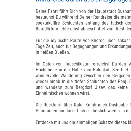
Deine Fahrt führt Dich von der Hauptstadt Dusha
bestaunst Du während Deiner Rundreise die majes
spektakuläre Schluchten entlang des tadschikis
Bergdörfern lebte einst abgeschottet vom Rest der
Für die idyllische Route von Khorog über Ishkas
Tage Zeit, auch für Begegnungen und Erkundungen 
in heißen Quellen.
Im Osten von Tadschikistan erreichst Du den Wa
Hochebene in der Nähe vom Bulunkul- See bieten
wundervolle Wanderung zwischen den Bergseen e
wieder hinab in die tiefen Schluchten des Panj.
und wanderst zum Bergdorf Jizev, das keine 
Einheimischen wohnen wirst.
Die Rückfahrt über Kalai Kumb nach Dushanbe fü
Panoramen und lässt Dich schließlich wieder in die
Entdecke mit uns die einmaligen Schätze dieses k