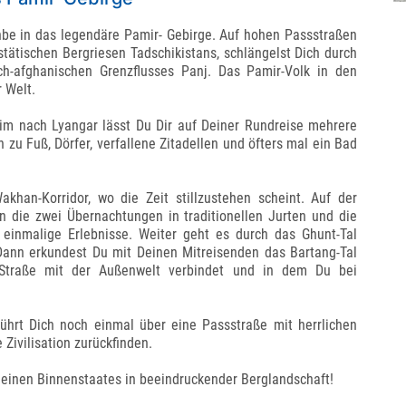
nbe in das legendäre Pamir- Gebirge. Auf hohen Passstraßen
tätischen Bergriesen Tadschikistans, schlängelst Dich durch
ch-afghanischen Grenzflusses Panj. Das Pamir-Volk in den
 Welt.
him nach Lyangar lässt Du Dir auf Deiner Rundreise mehrere
zu Fuß, Dörfer, verfallene Zitadellen und öfters mal ein Bad
khan-Korridor, wo die Zeit stillzustehen scheint. Auf der
 die zwei Übernachtungen in traditionellen Jurten und die
inmalige Erlebnisse. Weiter geht es durch das Ghunt-Tal
 Dann erkundest Du mit Deinen Mitreisenden das Bartang-Tal
Straße mit der Außenwelt verbindet und in dem Du bei
hrt Dich noch einmal über eine Passstraße mit herrlichen
 Zivilisation zurückfinden.
leinen Binnenstaates in beeindruckender Berglandschaft!