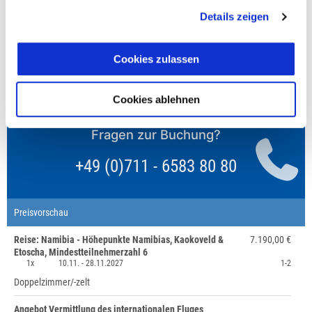
reduzierten oder den gesamten Einzelzimmerzuschlag.
Details zeigen
Finden wir eine/n Partner/in, dann erhältst Du den
Zuschlag zurück.
Cookies zulassen
Unsere Reisen und Seminare sind nicht barrierefrei.
Cookies ablehnen
Fragen zur Buchung?
+49 (0)711 - 6583 80 80
Preisvorschau
Reise: Namibia - Höhepunkte Namibias, Kaokoveld &
7.190,00 €
Etoscha, Mindestteilnehmerzahl 6
1x
10.11. -
28.11.2027
1-2
Doppelzimmer/-zelt
Angebot Vermittlung des internationalen Fluges