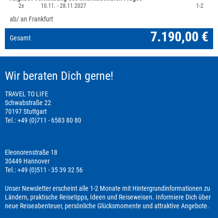
2x
10.11. -
28.11.2027
1-2
ab/ an Frankfurt
7.190,00 €
Gesamt
Wir beraten Dich gerne!
TRAVEL TO LIFE
Schwabstraße 22
70197 Stuttgart
Tel.: +49 (0)711 - 6583 80 80
Eleonorenstraße 18
30449 Hannover
Tel.: +49 (0)511 - 35 39 32 56
Unser Newsletter erscheint alle 1-2 Monate mit Hintergrundinformationen zu
Ländern, praktische Reisetipps, Ideen und Reiseweisen. Informiere Dich über
neue Reiseabenteuer, persönliche Glücksmomente und attraktive Angebote.