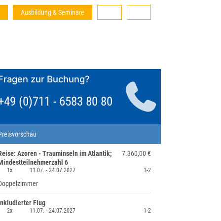
Ausbildung & Seminare
Fragen zur Buchung?
+49 (0)711 - 6583 80 80
Preisvorschau
Reise: Azoren - Trauminseln im Atlantik;
7.360,00 €
Mindestteilnehmerzahl 6
1x
11.07. -
24.07.2027
1-2
Doppelzimmer
inkludierter Flug
2x
11.07. -
24.07.2027
1-2