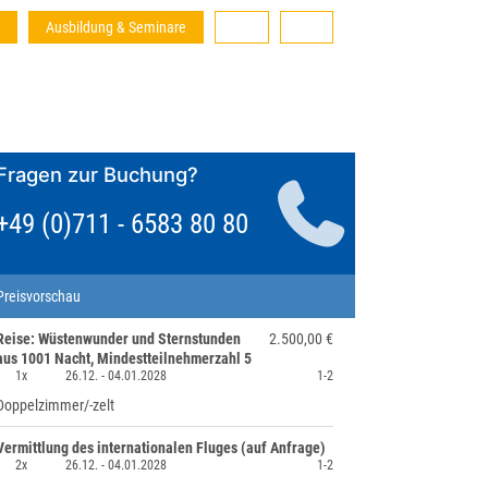
Ausbildung & Seminare
Fragen zur Buchung?
+49 (0)711 - 6583 80 80
Preisvorschau
Reise: Wüstenwunder und Sternstunden
2.500,00 €
aus 1001 Nacht, Mindestteilnehmerzahl 5
1x
26.12. -
04.01.2028
1-2
Doppelzimmer/-zelt
Vermittlung des internationalen Fluges (auf Anfrage)
2x
26.12. -
04.01.2028
1-2