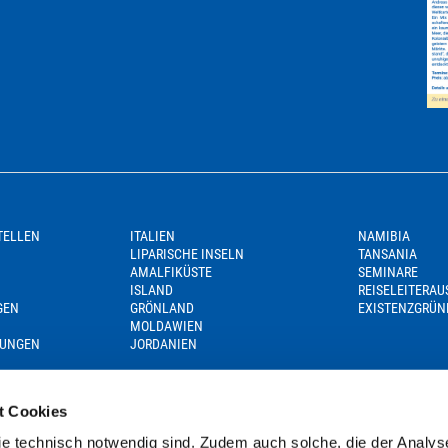
TELLEN
ITALIEN
NAMIBIA
LIPARISCHE INSELN
TANSANIA
AMALFIKÜSTE
SEMINARE
ISLAND
REISELEITERA
GEN
GRÖNLAND
EXISTENZGRÜN
MOLDAWIEN
GUNGEN
JORDANIEN
t Cookies
e technisch notwendig sind. Zudem auch solche, die der Analys