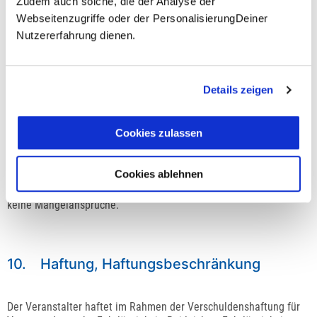
Zudem auch solche, die der Analyse der
Webseitenzugriffe oder der PersonalisierungDeiner
Nutzererfahrung dienen.
9. Gewährleistung
Details zeigen
Der Veranstalter bemüht sich, die ihr übertragenen Leistungen
gewissenhaft und zur Zufriedenheit der Teilnehmer zu erbringen.
Geben Leistungen Anlass zu berechtigter Beanstandung, so hat
Cookies zulassen
der Veranstalter das Recht zur Nachbesserung oder
Nacherfüllung innerhalb einer vom Teilnehmer zu setzenden,
angemessenen Frist. Bei nur unerheblicher Abweichung von der
Cookies ablehnen
vereinbarten Beschaffenheit oder bei nur unerheblicher
Beeinträchtigung der Brauchbarkeit der Leistungen bestehen
keine Mängelansprüche.
10. Haftung, Haftungsbeschränkung
Der Veranstalter haftet im Rahmen der Verschuldenshaftung für