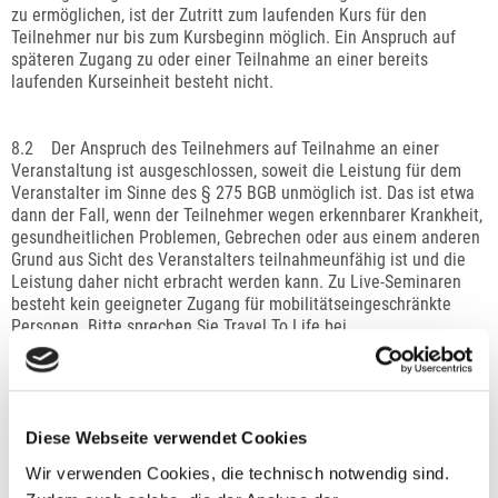
zu ermöglichen, ist der Zutritt zum laufenden Kurs für den
Teilnehmer nur bis zum Kursbeginn möglich. Ein Anspruch auf
späteren Zugang zu oder einer Teilnahme an einer bereits
laufenden Kurseinheit besteht nicht.
8.2 Der Anspruch des Teilnehmers auf Teilnahme an einer
Veranstaltung ist ausgeschlossen, soweit die Leistung für dem
Veranstalter im Sinne des § 275 BGB unmöglich ist. Das ist etwa
dann der Fall, wenn der Teilnehmer wegen erkennbarer Krankheit,
gesundheitlichen Problemen, Gebrechen oder aus einem anderen
Grund aus Sicht des Veranstalters teilnahmeunfähig ist und die
Leistung daher nicht erbracht werden kann. Zu Live-Seminaren
besteht kein geeigneter Zugang für mobilitätseingeschränkte
Personen. Bitte sprechen Sie Travel To Life bei
Mobilitätseinschränkung vor Buchung des Seminars an.
8.3 Der Teilnehmer ist verpflichtet, bei auftretenden
Leistungsstörungen im Sinne der gesetzlichen
Diese Webseite verwendet Cookies
Schadensminderungspflicht mitzuwirken, eventuelle Schäden zu
Wir verwenden Cookies, die technisch notwendig sind.
vermeiden oder gering zu halten.