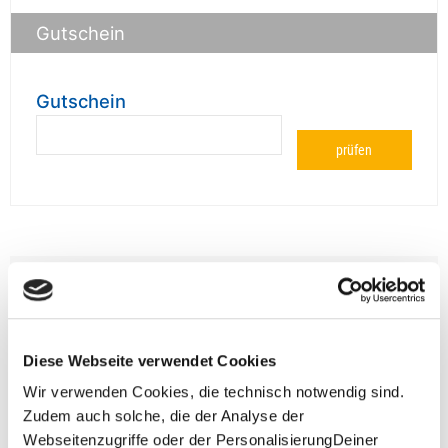
Gutschein
Gutschein
prüfen
**Halbes Doppelzimmer: Zwei gleichgeschlechtliche
Personen teilen sich die Unterkunft. Wir berechnen (je
nach Reise) bei Buchung entweder den halben, einen
reduzierten oder den gesamten Einzelzimmerzuschlag.
Finden wir eine/n Partner/in, dann erhältst Du den
Diese Webseite verwendet Cookies
Zuschlag zurück.
Wir verwenden Cookies, die technisch notwendig sind.
Zudem auch solche, die der Analyse der
Unsere Reisen und Seminare sind nicht barrierefrei.
Webseitenzugriffe oder der PersonalisierungDeiner