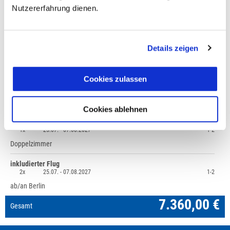
Nutzererfahrung dienen.
Fragen zur Buchung?
Details zeigen
+49 (0)711 - 6583 80 80
Cookies zulassen
Preisvorschau
Cookies ablehnen
Reise: Azoren - Trauminseln im Atlantik;
7.360,00 €
Mindestteilnehmerzahl 6
1x
25.07. -
07.08.2027
1-2
Doppelzimmer
inkludierter Flug
2x
25.07. -
07.08.2027
1-2
ab/an Berlin
7.360,00 €
Gesamt