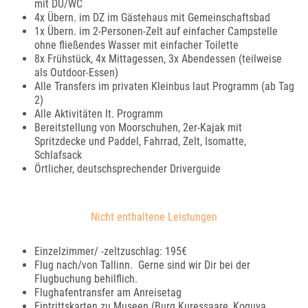
mit DU/WC
4x Übern. im DZ im Gästehaus mit Gemeinschaftsbad
1x Übern. im 2-Personen-Zelt auf einfacher Campstelle
ohne fließendes Wasser mit einfacher Toilette
8x Frühstück, 4x Mittagessen, 3x Abendessen (teilweise
als Outdoor-Essen)
Alle Transfers im privaten Kleinbus laut Programm (ab Tag
2)
Alle Aktivitäten lt. Programm
Bereitstellung von Moorschuhen, 2er-Kajak mit
Spritzdecke und Paddel, Fahrrad, Zelt, Isomatte,
Schlafsack
Örtlicher, deutschsprechender Driverguide
Nicht enthaltene Leistungen
Einzelzimmer/ -zeltzuschlag: 195€
Flug nach/von Tallinn. Gerne sind wir Dir bei der
Flugbuchung behilflich.
Flughafentransfer am Anreisetag
Eintrittskarten zu Museen (Burg Kuressaare, Koguva,