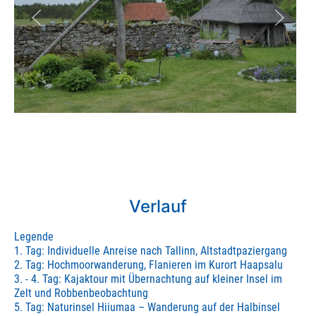
Verlauf
Legende
1. Tag: Individuelle Anreise nach Tallinn, Altstadtpaziergang
2. Tag: Hochmoorwanderung, Flanieren im Kurort Haapsalu
3. - 4. Tag: Kajaktour mit Übernachtung auf kleiner Insel im
Zelt und Robbenbeobachtung
5. Tag: Naturinsel Hiiumaa – Wanderung auf der Halbinsel