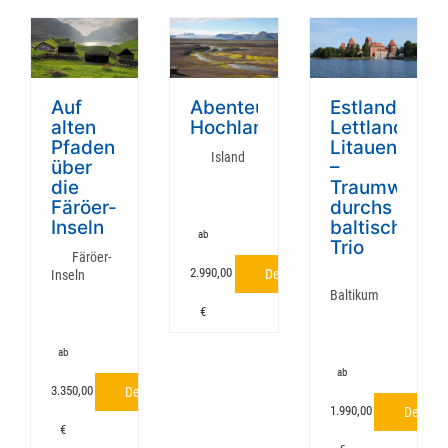
Auf
Abenteuer
Estland,
alten
Hochland
Lettland,
Pfaden
Litauen
Island
über
–
die
Traumwande
Färöer-
durchs
Inseln
baltische
ab
Trio
Färöer-
2.990,00
Details
Inseln
Baltikum
€
ab
ab
3.350,00
Details
1.990,00
Details
€