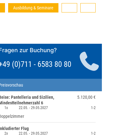
Ausbildung & Seminare
Fragen zur Buchung?
+49 (0)711 - 6583 80 80
Preisvorschau
Reise: Pantelleria und Sizilien,
5.120,00 €
Mindestteilnehmerzahl 6
1x
22.05. -
29.05.2027
1-2
Doppelzimmer
inkludierter Flug
2x
22.05. -
29.05.2027
1-2