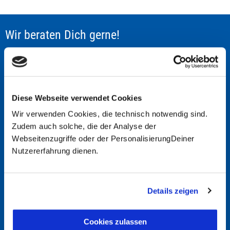
Wir beraten Dich gerne!
TRAVEL TO LIFE
Schwabstraße 22
70197 Stuttgart
Tel.: +49 (0)711 - 6583 80 80
Diese Webseite verwendet Cookies
Wir verwenden Cookies, die technisch notwendig sind.
Eleonorenstraße 18
30449 Hannover
Zudem auch solche, die der Analyse der
Tel.: +49 (0)511 - 35 39 32 56
Webseitenzugriffe oder der PersonalisierungDeiner
Nutzererfahrung dienen.
Unser Newsletter erscheint alle 1-2 Monate mit Hintergrundinformationen zu
Ländern, praktische Reisetipps, Ideen und Reiseweisen. Informiere Dich über
neue Reiseabenteuer, persönliche Glücksmomente und attraktive Angebote.
Details zeigen
anmelden
Cookies zulassen