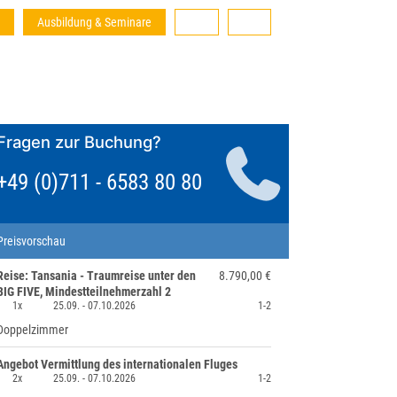
Ausbildung & Seminare
Fragen zur Buchung?
+49 (0)711 - 6583 80 80
Preisvorschau
Reise: Tansania - Traumreise unter den
8.790,00 €
BIG FIVE, Mindestteilnehmerzahl 2
1x
25.09. -
07.10.2026
1-2
Doppelzimmer
Angebot Vermittlung des internationalen Fluges
2x
25.09. -
07.10.2026
1-2