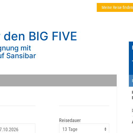
Meine Reise finden
 den BIG FIVE
gnung mit
uf Sansibar
Reisedauer