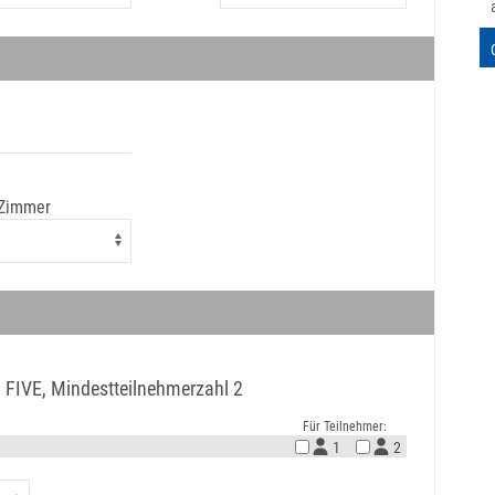
 Zimmer
G FIVE, Mindestteilnehmerzahl 2
Für Teilnehmer:
1
2