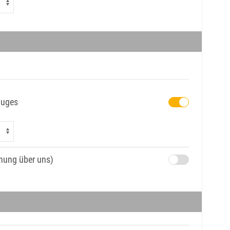
luges
chung über uns)