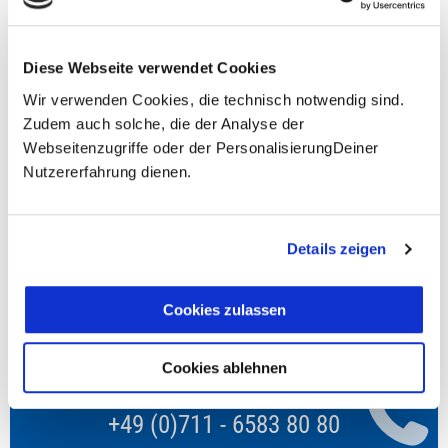
prüfen
Diese Webseite verwendet Cookies
Wir verwenden Cookies, die technisch notwendig sind.
Zudem auch solche, die der Analyse der
**Halbes Doppelzimmer: Zwei gleichgeschlechtliche
Webseitenzugriffe oder der PersonalisierungDeiner
Personen teilen sich die Unterkunft. Wir berechnen (je
Nutzererfahrung dienen.
nach Reise) bei Buchung entweder den halben, einen
reduzierten oder den gesamten Einzelzimmerzuschlag.
Finden wir eine/n Partner/in, dann erhältst Du den
Zuschlag zurück.
Details zeigen
Unsere Reisen und Seminare sind nicht barrierefrei.
Cookies zulassen
Cookies ablehnen
Fragen zur Buchung?
+49 (0)711 - 6583 80 80