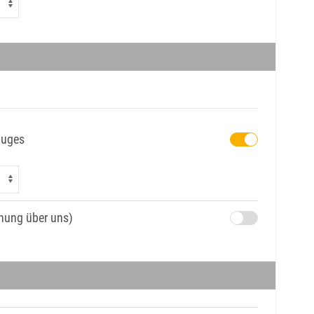
luges
chung über uns)