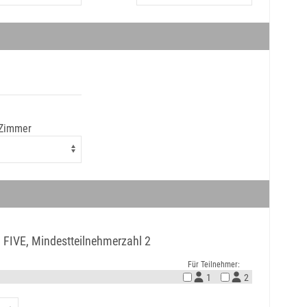
 Zimmer
G FIVE, Mindestteilnehmerzahl 2
Für Teilnehmer:
1
2