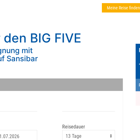
Meine Reise finden
 den BIG FIVE
gnung mit
uf Sansibar
Reisedauer