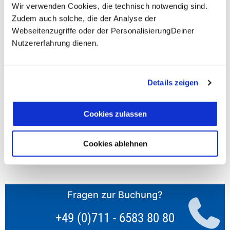
Wir verwenden Cookies, die technisch notwendig sind.
prüfen
Zudem auch solche, die der Analyse der
Webseitenzugriffe oder der PersonalisierungDeiner
Nutzererfahrung dienen.
**Halbes Doppelzimmer: Zwei gleichgeschlechtliche
Details zeigen
Personen teilen sich die Unterkunft. Wir berechnen (je
nach Reise) bei Buchung entweder den halben, einen
reduzierten oder den gesamten Einzelzimmerzuschlag.
Cookies zulassen
Finden wir eine/n Partner/in, dann erhältst Du den
Zuschlag zurück.
Cookies ablehnen
Unsere Reisen und Seminare sind nicht barrierefrei.
Fragen zur Buchung?
+49 (0)711 - 6583 80 80