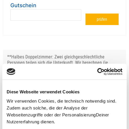
Gutschein
prüfen
**Halbes Doppelzimmer: Zwei gleichgeschlechtliche
Personen teilen sich die Unterkunft. Wir berechnen (je
nach Reise) bei Buchung entweder den halben, einen
reduzierten oder den gesamten Einzelzimmerzuschlag.
Finden wir eine/n Partner/in, dann erhältst Du den
Zuschlag zurück.
Diese Webseite verwendet Cookies
Unsere Reisen und Seminare sind nicht barrierefrei.
Wir verwenden Cookies, die technisch notwendig sind.
Zudem auch solche, die der Analyse der
Webseitenzugriffe oder der PersonalisierungDeiner
Nutzererfahrung dienen.
Fragen zur Buchung?