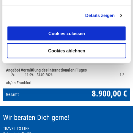
+49 (0)711 - 6583 80 80
Details zeigen
Preisvorschau
Cookies zulassen
Reise: Tansania - Traumreise unter den BIG FIVE,
8.900,00 €
Mindestteilnehmerzahl 2
Cookies ablehnen
1x
11.09. -
23.09.2026
1-2
Doppelzimmer
Angebot Vermittlung des internationalen Fluges
2x
11.09. -
23.09.2026
1-2
ab/an Frankfurt
8.900,00 €
Gesamt
Wir beraten Dich gerne!
TRAVEL TO LIFE