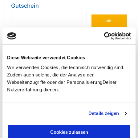
Gutschein
prüfen
Diese Webseite verwendet Cookies
**Halbes Doppelzimmer: Zwei gleichgeschlechtliche
Personen teilen sich die Unterkunft. Wir berechnen (je
Wir verwenden Cookies, die technisch notwendig sind.
nach Reise) bei Buchung entweder den halben, einen
Zudem auch solche, die der Analyse der
reduzierten oder den gesamten Einzelzimmerzuschlag.
Webseitenzugriffe oder der PersonalisierungDeiner
Finden wir eine/n Partner/in, dann erhältst Du den
Nutzererfahrung dienen.
Zuschlag zurück.
Unsere Reisen und Seminare sind nicht barrierefrei.
Details zeigen
Cookies zulassen
Fragen zur Buchung?