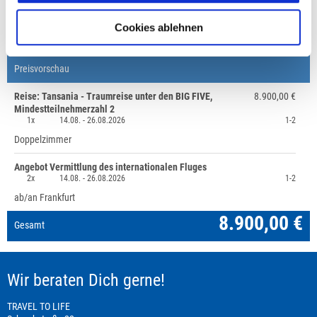
+49 (0)711 - 6583 80 80
Cookies ablehnen
Preisvorschau
Reise: Tansania - Traumreise unter den BIG FIVE,
8.900,00 €
Mindestteilnehmerzahl 2
1x
14.08. -
26.08.2026
1-2
Doppelzimmer
Angebot Vermittlung des internationalen Fluges
2x
14.08. -
26.08.2026
1-2
ab/an Frankfurt
8.900,00 €
Gesamt
Wir beraten Dich gerne!
TRAVEL TO LIFE