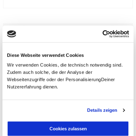
**Halbes Doppelzimmer: Zwei gleichgeschlechtliche
Personen teilen sich die Unterkunft. Wir berechnen (je
nach Reise) bei Buchung entweder den halben, einen
reduzierten oder den gesamten Einzelzimmerzuschlag.
Finden wir eine/n Partner/in, dann erhältst Du den
Diese Webseite verwendet Cookies
Zuschlag zurück.
Wir verwenden Cookies, die technisch notwendig sind.
Zudem auch solche, die der Analyse der
Unsere Reisen und Seminare sind nicht barrierefrei.
Webseitenzugriffe oder der PersonalisierungDeiner
Nutzererfahrung dienen.
Fragen zur Buchung?
Details zeigen
+49 (0)711 - 6583 80 80
Cookies zulassen