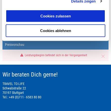
Details zeigen
Cookies zulassen
Fragen zur Buchung?
+49 (0)711 - 6583 80 80
Cookies ablehnen
Preisvorschau
Leistungsbeginn befindet sich in der Vergangenheit
Wir beraten Dich gerne!
TRAVEL TO LIFE
Schwabstraße 22
70197 Stuttgart
Tel.: +49 (0)711 - 6583 80 80