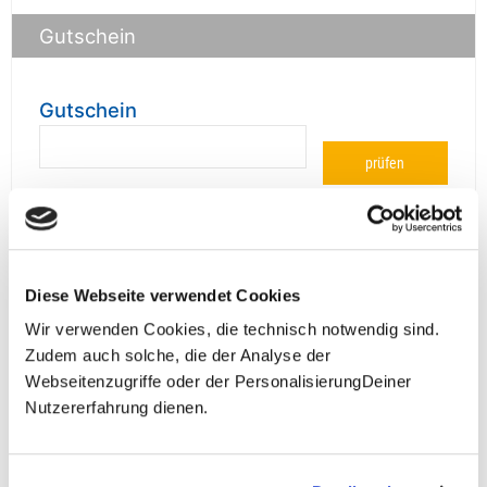
Gutschein
Gutschein
prüfen
Diese Webseite verwendet Cookies
**Halbes Doppelzimmer: Zwei gleichgeschlechtliche
Personen teilen sich die Unterkunft. Wir berechnen (je
Wir verwenden Cookies, die technisch notwendig sind.
nach Reise) bei Buchung entweder den halben, einen
Zudem auch solche, die der Analyse der
reduzierten oder den gesamten Einzelzimmerzuschlag.
Webseitenzugriffe oder der PersonalisierungDeiner
Finden wir eine/n Partner/in, dann erhältst Du den
Nutzererfahrung dienen.
Zuschlag zurück.
Unsere Reisen und Seminare sind nicht barrierefrei.