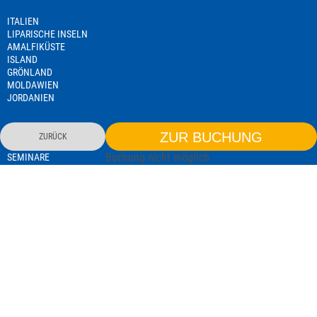
ITALIEN
LIPARISCHE INSELN
AMALFIKÜSTE
ISLAND
GRÖNLAND
MOLDAWIEN
JORDANIEN
NAMIBIA
ZUR BUCHUNG
ZURÜCK
TANSANIA
Buchung nicht möglich
SEMINARE
REISELEITERAUSBILDUNG
EXISTENZGRÜNDERSEMINAR