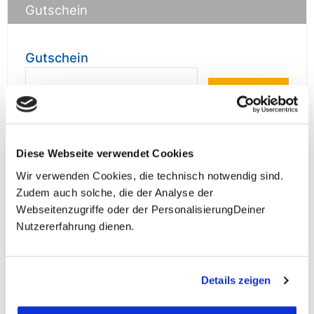
Gutschein
Gutschein
prüfen
Diese Webseite verwendet Cookies
Wir verwenden Cookies, die technisch notwendig sind.
**Halbes Doppelzimmer: Zwei gleichgeschlechtliche
Zudem auch solche, die der Analyse der
Personen teilen sich die Unterkunft. Wir berechnen (je
Webseitenzugriffe oder der PersonalisierungDeiner
nach Reise) bei Buchung entweder den halben, einen
reduzierten oder den gesamten Einzelzimmerzuschlag.
Nutzererfahrung dienen.
Finden wir eine/n Partner/in, dann erhältst Du den
Zuschlag zurück.
Details zeigen
Unsere Reisen und Seminare sind nicht barrierefrei.