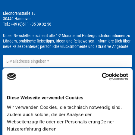
Eleonorenstraße 18
30449 Hannover
Tel.: +49 (0)511 - 35 39 32 56
Unser Newsletter erscheint alle 1-2 Monate mit Hintergrundinformationen zu
Ländern, praktische Reisetipps, Ideen und Reiseweisen. Informiere Dich über
neue Reiseabenteuer, persönliche Glücksmomente und attraktive Angebote.
anmelden
Vielen Dank für Ihre Anmeldung. Sie erhalten noch eine Bestätigungs-Email
bevor Sie unsere aktuellen News regelmäßig erhalten.
Diese Webseite verwendet Cookies
Wir verwenden Cookies, die technisch notwendig sind.
Broschüre
Zudem auch solche, die der Analyse der
Webseitenzugriffe oder der PersonalisierungDeiner
Nutzererfahrung dienen.