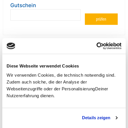
Gutschein
prüfen
**Halbes Doppelzimmer: Zwei gleichgeschlechtliche
Personen teilen sich die Unterkunft. Wir berechnen (je
Diese Webseite verwendet Cookies
nach Reise) bei Buchung entweder den halben, einen
reduzierten oder den gesamten Einzelzimmerzuschlag.
Wir verwenden Cookies, die technisch notwendig sind.
Finden wir eine/n Partner/in, dann erhältst Du den
Zudem auch solche, die der Analyse der
Zuschlag zurück.
Webseitenzugriffe oder der PersonalisierungDeiner
Nutzererfahrung dienen.
Unsere Reisen und Seminare sind nicht barrierefrei.
Details zeigen
Fragen zur Buchung?