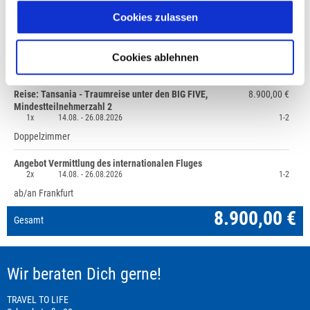
Cookies zulassen
+49 (0)711 - 6583 80 80
Cookies ablehnen
Preisvorschau
Reise: Tansania - Traumreise unter den BIG FIVE,
8.900,00 €
Mindestteilnehmerzahl 2
1x
14.08. -
26.08.2026
1-2
Doppelzimmer
Angebot Vermittlung des internationalen Fluges
2x
14.08. -
26.08.2026
1-2
ab/an Frankfurt
8.900,00 €
Gesamt
Wir beraten Dich gerne!
TRAVEL TO LIFE