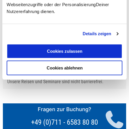
prüfen
Webseitenzugriffe oder der PersonalisierungDeiner
Nutzererfahrung dienen.
Details zeigen
**Halbes Doppelzimmer: Zwei gleichgeschlechtliche
Personen teilen sich die Unterkunft. Wir berechnen (je
Cookies zulassen
nach Reise) bei Buchung entweder den halben, einen
reduzierten oder den gesamten Einzelzimmerzuschlag.
Finden wir eine/n Partner/in, dann erhältst Du den
Cookies ablehnen
Zuschlag zurück.
Unsere Reisen und Seminare sind nicht barrierefrei.
Fragen zur Buchung?
+49 (0)711 - 6583 80 80