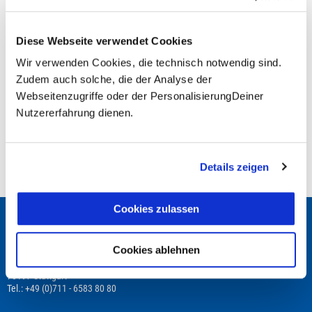
Diese Webseite verwendet Cookies
Fragen zur Buchung?
Wir verwenden Cookies, die technisch notwendig sind.
Zudem auch solche, die der Analyse der
+49 (0)711 - 6583 80 80
Webseitenzugriffe oder der PersonalisierungDeiner
Nutzererfahrung dienen.
Preisvorschau
Details zeigen
Leistungsbeginn befindet sich in der Vergangenheit
Cookies zulassen
Wir beraten Dich gerne!
Cookies ablehnen
TRAVEL TO LIFE
Schwabstraße 22
70197 Stuttgart
Tel.: +49 (0)711 - 6583 80 80