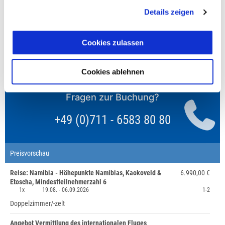
reduzierten oder den gesamten Einzelzimmerzuschlag.
Details zeigen
Finden wir eine/n Partner/in, dann erhältst Du den
Zuschlag zurück.
Cookies zulassen
Unsere Reisen und Seminare sind nicht barrierefrei.
Cookies ablehnen
Fragen zur Buchung?
+49 (0)711 - 6583 80 80
Preisvorschau
Reise: Namibia - Höhepunkte Namibias, Kaokoveld &
6.990,00 €
Etoscha, Mindestteilnehmerzahl 6
1x
19.08. -
06.09.2026
1-2
Doppelzimmer/-zelt
Angebot Vermittlung des internationalen Fluges