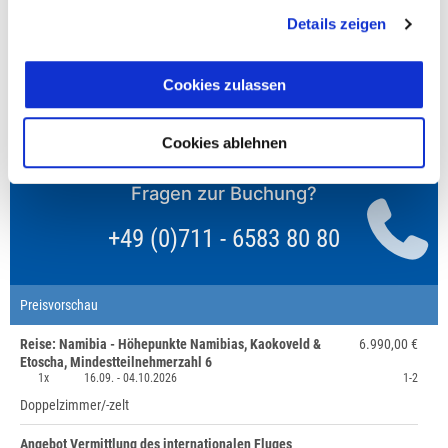
reduzierten oder den gesamten Einzelzimmerzuschlag.
Details zeigen
Finden wir eine/n Partner/in, dann erhältst Du den
Zuschlag zurück.
Cookies zulassen
Unsere Reisen und Seminare sind nicht barrierefrei.
Cookies ablehnen
Fragen zur Buchung?
+49 (0)711 - 6583 80 80
Preisvorschau
Reise: Namibia - Höhepunkte Namibias, Kaokoveld &
6.990,00 €
Etoscha, Mindestteilnehmerzahl 6
1x
16.09. -
04.10.2026
1-2
Doppelzimmer/-zelt
Angebot Vermittlung des internationalen Fluges