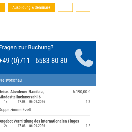
Ausbildung & Seminare
Fragen zur Buchung?
+49 (0)711 - 6583 80 80
Preisvorschau
Reise: Abenteuer Namibia,
6.190,00 €
Mindestteilnehmerzahl 6
1x
17.08. -
06.09.2026
1-2
Doppelzimmer/-zelt
Angebot Vermittlung des internationalen Fluges
2x
17.08. -
06.09.2026
1-2