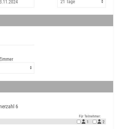
 Zimmer
merzahl 6
Für Teilnehmer:
1
2