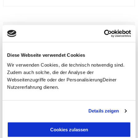
**Halbes Doppelzimmer: Zwei gleichgeschlechtliche
Personen teilen sich die Unterkunft. Wir berechnen (je
nach Reise) bei Buchung entweder den halben, einen
reduzierten oder den gesamten Einzelzimmerzuschlag.
Finden wir eine/n Partner/in, dann erhältst Du den
Diese Webseite verwendet Cookies
Zuschlag zurück.
Wir verwenden Cookies, die technisch notwendig sind.
Zudem auch solche, die der Analyse der
Unsere Reisen und Seminare sind nicht barrierefrei.
Webseitenzugriffe oder der PersonalisierungDeiner
Nutzererfahrung dienen.
Fragen zur Buchung?
Details zeigen
+49 (0)711 - 6583 80 80
Cookies zulassen
Preisvorschau