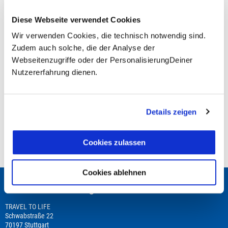
Zuschlag zurück.
Diese Webseite verwendet Cookies
Unsere Reisen und Seminare sind nicht barrierefrei.
Wir verwenden Cookies, die technisch notwendig sind.
Zudem auch solche, die der Analyse der
Webseitenzugriffe oder der PersonalisierungDeiner
Fragen zur Buchung?
Nutzererfahrung dienen.
+49 (0)711 - 6583 80 80
Details zeigen
Preisvorschau
Cookies zulassen
Leistungsbeginn befindet sich in der Vergangenheit
Cookies ablehnen
Wir beraten Dich gerne!
TRAVEL TO LIFE
Schwabstraße 22
70197 Stuttgart